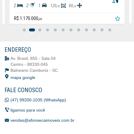
2
2
1
120,
80,
00
00
R$ 1.170.000,
00
ENDEREÇO
Av. Brasil, 855 - Sala 04
Centro - 88330-045
Balneário Camboriú -
SC
mapa google
FALE CONOSCO
(47) 99200-1035 (WhatsApp)
ligamos para você
vendas@afonsecaimoveis.com.br