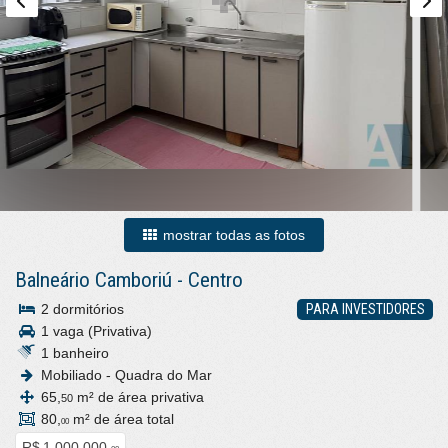
mostrar todas as fotos
Balneário Camboriú
-
Centro
2 dormitórios
PARA INVESTIDORES
1 vaga (Privativa)
1 banheiro
Mobiliado - Quadra do Mar
65,
m² de área privativa
50
80,
m² de área total
00
R$ 1.000.000,