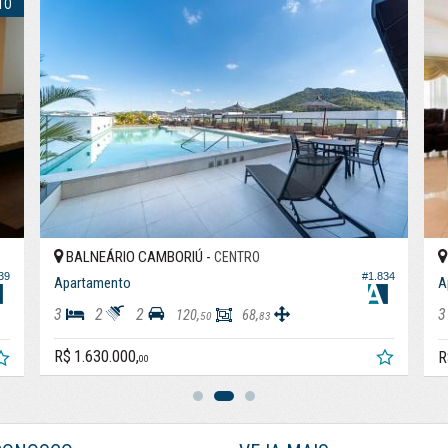
TO
BALNEÁRIO CAMBORIÚ -
CENTRO
#1.834
39
Apartamento
A
3
2
2
3
120,
68,
50
83
R$ 1.630.000,
R
00