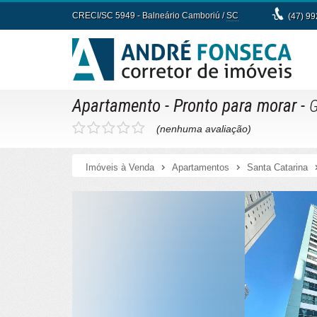
CRECI/SC 5949
- Balneário Camboriú /
SC
(47) 9
Apartamento
- Pronto para morar
-
G
(nenhuma avaliação)
Imóveis à Venda
Apartamentos
Santa Catarina