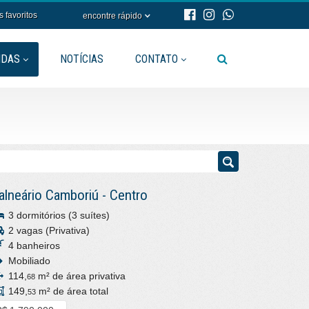
s favoritos
encontre rápido
NDAS
NOTÍCIAS
CONTATO
alneário Camboriú
-
Centro
3 dormitórios (3 suítes)
2 vagas (Privativa)
4 banheiros
Mobiliado
114,
m² de área privativa
68
149,
m² de área total
53