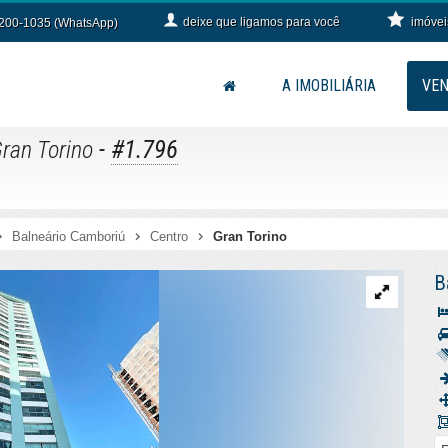
deixe que
ligamos para você
imóvei
9200-1035 (WhatsApp)
A IMOBILIÁRIA
VE
-
#1.796
ran Torino
Balneário Camboriú
Centro
Gran Torino
B