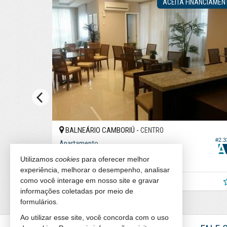
OS DA PRAIA
ACEITA FINANCIAMEN
BALNEÁRIO CAMBORIÚ -
CENTRO
#2.328
#2.3
Apartamento
3
4
2
Utilizamos
cookies
para oferecer melhor
168,
107,
00
00
experiência, melhorar o desempenho, analisar
R$ 1.890.000,
como você interage em nosso site e gravar
00
informações coletadas por meio de
formulários.
Ao utilizar esse site, você concorda com o uso