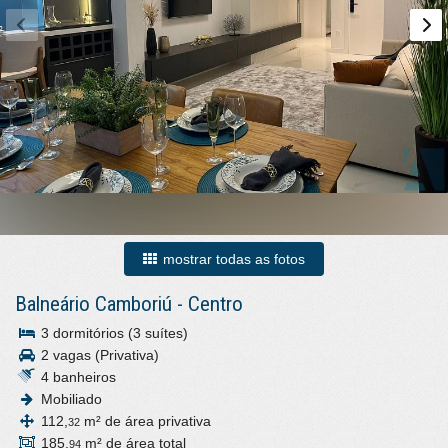
mostrar todas as fotos
Balneário Camboriú
-
Centro
3 dormitórios (3 suítes)
2 vagas (Privativa)
4 banheiros
Mobiliado
112,
m² de área privativa
32
185,
m² de área total
94