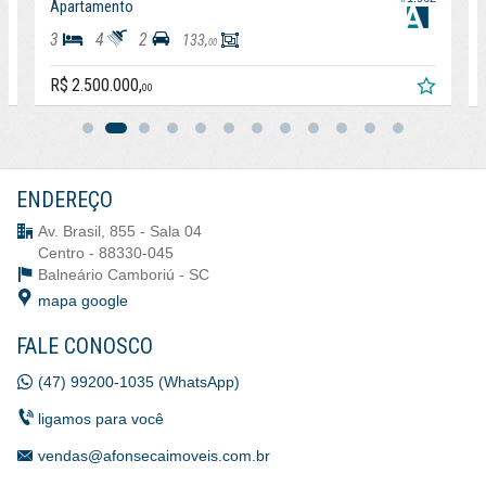
Apartamento
3
4
2
133,
00
R$ 2.500.000,
00
ENDEREÇO
Av. Brasil, 855 - Sala 04
Centro - 88330-045
Balneário Camboriú -
SC
mapa google
FALE CONOSCO
(47) 99200-1035 (WhatsApp)
ligamos para você
vendas@afonsecaimoveis.com.br