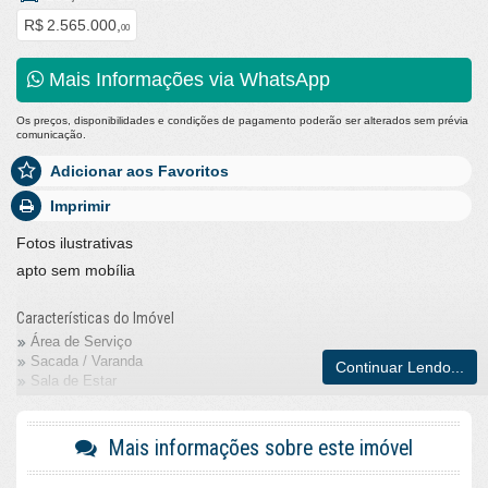
R$ 2.565.000,
00
Mais Informações via WhatsApp
Os preços, disponibilidades e condições de pagamento poderão ser alterados sem prévia
comunicação.
Adicionar aos Favoritos
Imprimir
Fotos ilustrativas
apto sem mobília
Características do Imóvel
Área de Serviço
Sacada / Varanda
Continuar Lendo...
Sala de Estar
Sala de Jantar
Cozinha
Lavabo
Mais informações sobre este imóvel
Móveis Planejados