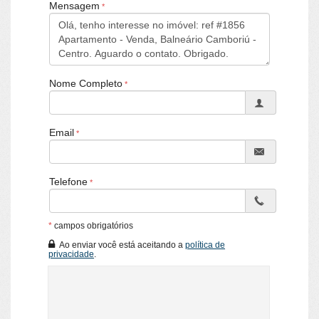
Características do Empreendimento
Mensagem
Salão de Festas
Espaço Gourmet
Espaço Fitness
Elevador
Entrada para Banhistas
Nome Completo
Email
Telefone
*
campos obrigatórios
Ao enviar você está aceitando a
política de
privacidade
.