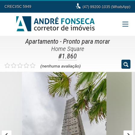
CRECI/SC 5949
(47) 99200-1035 (WhatsApp)
Apartamento
- Pronto para morar
Home Square
#1.860
(nenhuma avaliação)