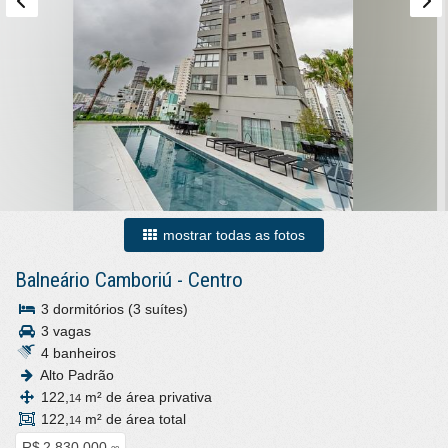
mostrar todas as fotos
Balneário Camboriú
-
Centro
3 dormitórios (3 suítes)
3 vagas
4 banheiros
Alto Padrão
122,
m² de área privativa
14
122,
m² de área total
14
R$ 2.830.000,