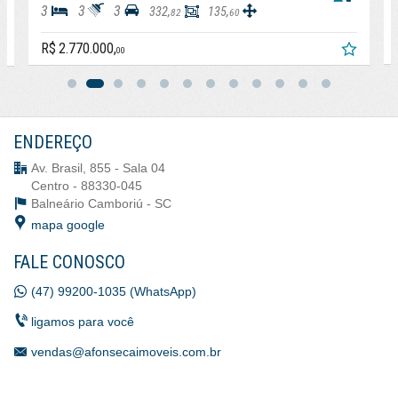
3
3
3
332,
135,
82
60
R$ 2.770.000,
00
ENDEREÇO
Av. Brasil, 855 - Sala 04
Centro - 88330-045
Balneário Camboriú -
SC
mapa google
FALE CONOSCO
(47) 99200-1035 (WhatsApp)
ligamos para você
vendas@afonsecaimoveis.com.br