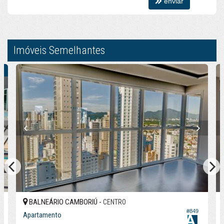
enviar
Imóveis Semelhantes
L
BALNEÁRIO CAMBORIÚ -
CENTRO
#849
2
Apartamento