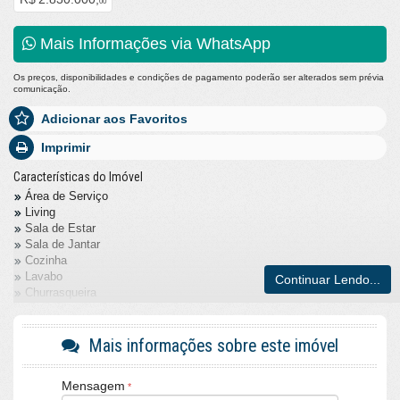
00
Mais Informações via WhatsApp
Os preços, disponibilidades e condições de pagamento poderão ser alterados sem prévia
comunicação.
Adicionar aos Favoritos
Imprimir
Características do Imóvel
Área de Serviço
Living
Sala de Estar
Sala de Jantar
Cozinha
Lavabo
Continuar Lendo...
Churrasqueira
Piso Porcelanato
Andar Alto
Vista Livre
Mais informações sobre este imóvel
Acabamento em Gesso
Fechadura Eletrônica
Mensagem
Características do Empreendimento