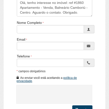
Bar
Sala de Jogos
Salão de Festas
Piscina
Espaço Gourmet
Nome Completo
Espaço Fitness
Portaria 24h
Portão Eletrônico
Email
Playground
Brinquedoteca
Câmeras de Segurança
Elevador
Telefone
Entrada para Banhistas
Hall Decorado e Mobiliado
*
campos obrigatórios
Ao enviar você está aceitando a
política de
privacidade
.