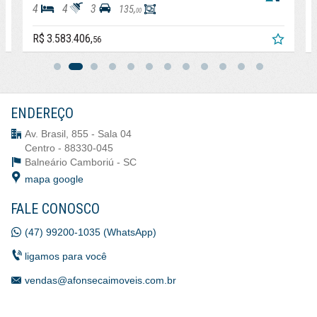
4
4
3
135,
00
R$ 3.583.406,
56
ENDEREÇO
Av. Brasil, 855 - Sala 04
Centro - 88330-045
Balneário Camboriú -
SC
mapa google
FALE CONOSCO
(47) 99200-1035 (WhatsApp)
ligamos para você
vendas@afonsecaimoveis.com.br