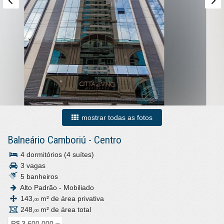
mostrar todas as fotos
Balneário Camboriú
-
Centro
4 dormitórios (4 suítes)
3 vagas
5 banheiros
Alto Padrão - Mobiliado
143,
m² de área privativa
00
248,
m² de área total
00
R$ 3.600.000,