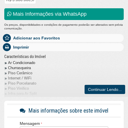
00
Mais Informações via WhatsApp
Os preços, disponibilidades e condições de pagamento poderão ser alterados sem prévia
comunicação.
Adicionar aos Favoritos
Imprimir
Características do Imóvel
Ar Condicionado
Churrasqueira
Piso Cerâmico
Internet / WiFi
Piso Porcelanato
Piso Vinílico
Continuar Lendo...
Infra para Ar Split
Decorado
Acabamento em Gesso
Móveis Planejados
Mais informações sobre este imóvel
Fechadura Eletrônica
Área de Serviço
Mensagem
Living