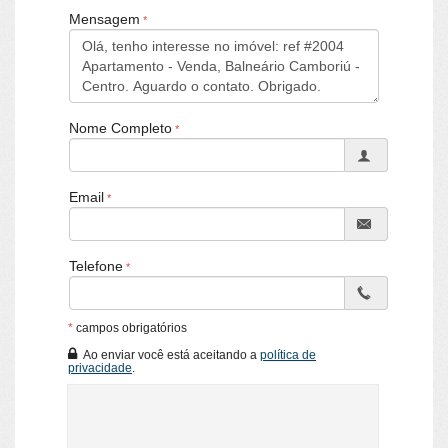
Bar
Mensagem
Sala de Jogos
Salão de Festas
Piscina
Espaço Gourmet
Espaço Fitness
Portaria 24h
Nome Completo
Portão Eletrônico
Playground
Piscina Infantil
Email
Entrada para Banhistas
Hall Decorado e Mobiliado
Estar Social
Telefone
*
campos obrigatórios
Ao enviar você está aceitando a
política de
privacidade
.