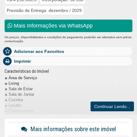
00
Previsão de Entrega: dezembro / 2029
Mais Informações via WhatsApp
Os preços, disponibilidades e condições de pagamento poderão ser alterados sem prévia
comunicação.
Adicionar aos Favoritos
Imprimir
Características do Imóvel
Área de Serviço
Living
Sala de Estar
Sala de Jantar
Cozinha
Lavabo
Continuar Lendo...
Churrasqueira
Piso Porcelanato
Acabamento em Gesso
Fechadura Eletrônica
Mais informações sobre este imóvel
Características do Empreendimento