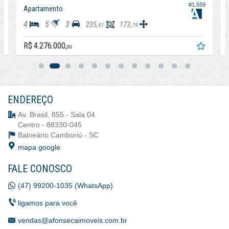
#1.559
Apartamento
Apar
4
5
3
4
235,
173,
41
79
R$ 4.276.000,
R$ 4
00
ENDEREÇO
Av. Brasil, 855 - Sala 04
Centro - 88330-045
Balneário Camboriú -
SC
mapa google
FALE CONOSCO
(47) 99200-1035 (WhatsApp)
ligamos para você
vendas@afonsecaimoveis.com.br