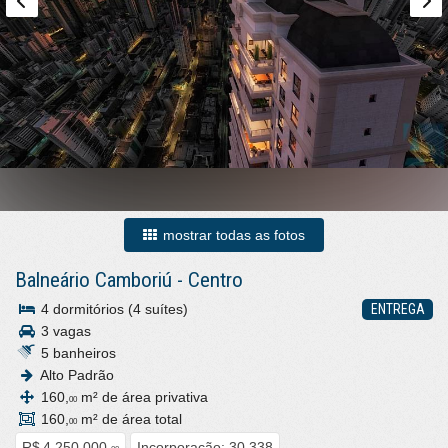
mostrar todas as fotos
Balneário Camboriú
-
Centro
4 dormitórios (4 suítes)
ENTREGA
3 vagas
5 banheiros
Alto Padrão
160,
m² de área privativa
00
160,
m² de área total
00
R$ 4.250.000,
Incorporação: 30.338