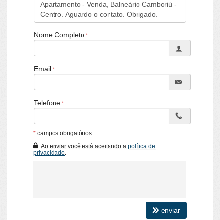
Características do Empreendimento
Sauna
Sala de Jogos
Nome Completo
Salão de Festas
Cinema
Piscina
Spa
Email
Espaço Gourmet
Espaço Fitness
Medidores Individuais
Brinquedoteca
Telefone
Piscina Infantil
Gás Central
Elevador
*
campos obrigatórios
Espaço Zen
Ao enviar você está aceitando a
política de
privacidade
.
enviar