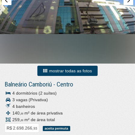
mostrar todas as fotos
Balneário Camboriú
-
Centro
4 dormitórios (2 suítes)
3 vagas (Privativa)
4 banheiros
140,
m² de área privativa
00
259,
m² de área total
00
R$ 2.698.266,
93
aceita permuta