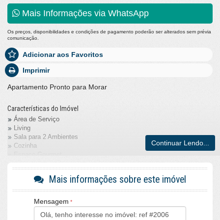
Mais Informações via WhatsApp
Os preços, disponibilidades e condições de pagamento poderão ser alterados sem prévia
comunicação.
Adicionar aos Favoritos
Imprimir
Apartamento Pronto para Morar
Características do Imóvel
Área de Serviço
Living
Sala para 2 Ambientes
Continuar Lendo...
Cozinha
Espaço Gourmet
Sacada Integrada
Lavabo
Mais informações sobre este imóvel
Sacada Técnica
Demi-Suíte
Churrasqueira
Mensagem
Infra para Ar Split
Vista Livre