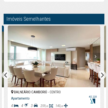
Imóveis Semelhantes
BALNEÁRIO CAMBORIÚ -
CENTRO
#2.118
Apartamento
3
2
1
127,
112,
00
00