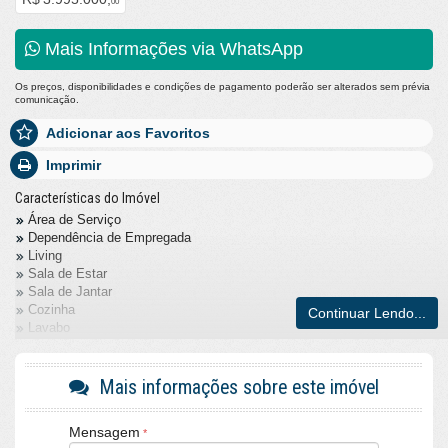
00
Mais Informações via WhatsApp
Os preços, disponibilidades e condições de pagamento poderão ser alterados sem prévia
comunicação.
Adicionar aos Favoritos
Imprimir
Características do Imóvel
Área de Serviço
Dependência de Empregada
Living
Sala de Estar
Sala de Jantar
Cozinha
Continuar Lendo...
Lavabo
Churrasqueira
Móveis Planejados
Mezanino
Mais informações sobre este imóvel
Características do Empreendimento
Bar
Mensagem