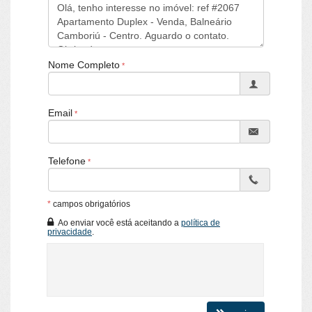
Sala de Jogos
Salão de Festas
Cinema
Piscina
Espaço Gourmet
Espaço Fitness
Nome Completo
Playground
Brinquedoteca
Piscina Infantil
Email
Elevador
Entrada para Banhistas
Hall Decorado e Mobiliado
Telefone
*
campos obrigatórios
Ao enviar você está aceitando a
política de
privacidade
.