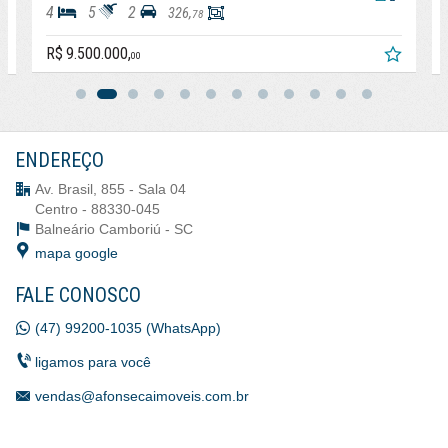
4
5
2
326,
78
R$ 9.500.000,
00
ENDEREÇO
Av. Brasil, 855 - Sala 04
Centro - 88330-045
Balneário Camboriú -
SC
mapa google
FALE CONOSCO
(47) 99200-1035 (WhatsApp)
ligamos para você
vendas@afonsecaimoveis.com.br