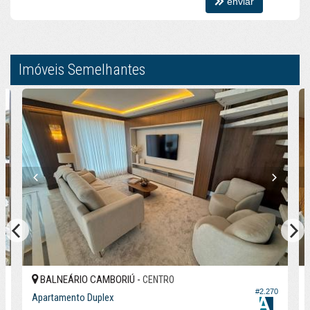
enviar
Imóveis Semelhantes
BALNEÁRIO CAMBORIÚ -
CENTRO
#2.270
7
Apartamento Duplex