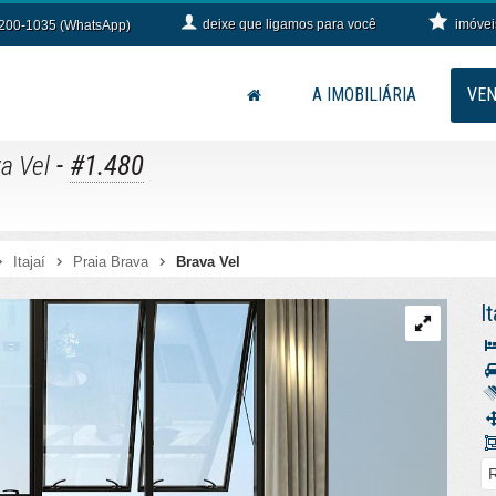
deixe que
ligamos para você
imóvei
9200-1035 (WhatsApp)
A IMOBILIÁRIA
VE
-
#1.480
a Vel
Itajaí
Praia Brava
Brava Vel
It
R