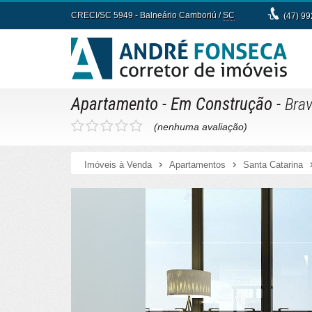
CRECI/SC 5949
- Balneário Camboriú /
SC
(47) 9
Apartamento
- Em Construção
-
Brav
(nenhuma avaliação)
Imóveis à Venda
Apartamentos
Santa Catarina