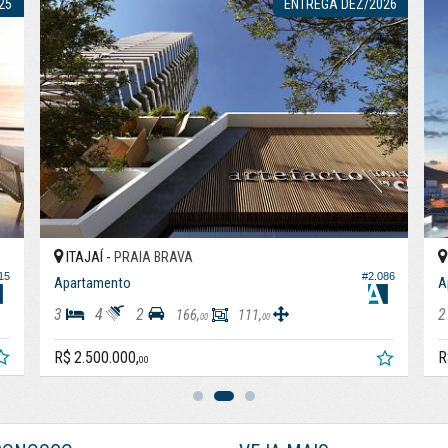
25
ENTREGA DEZ/2026
ITAJAÍ -
PRAIA BRAVA
15
#2.086
Apartamento
A
3
4
2
2
166,
111,
00
00
R$ 2.500.000,
R
00