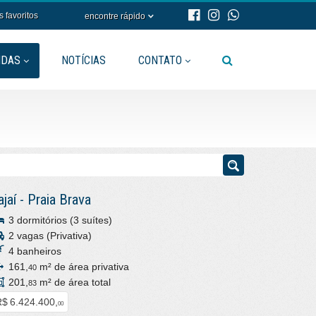
s favoritos
encontre rápido
NDAS
NOTÍCIAS
CONTATO
ajaí
-
Praia Brava
3 dormitórios (3 suítes)
2 vagas (Privativa)
4 banheiros
161,
m² de área privativa
40
201,
m² de área total
83
$ 6.424.400,
00