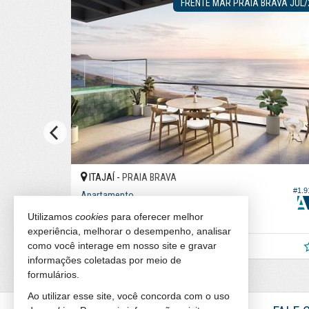
FRENTE MAR PRAIA BRAVA JUL/
ITAJAÍ -
PRAIA BRAVA
#1.9
#1.967
Apartamento
3
4
3
Utilizamos
cookies
para oferecer melhor
282,
219,
67
03
experiência, melhorar o desempenho, analisar
R$ 9.769.559,
como você interage em nosso site e gravar
00
informações coletadas por meio de
formulários.
Ao utilizar esse site, você concorda com o uso