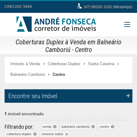
CRECI/SC 5949
(47) 99200-1035 (WhatsApp)
Coberturas Duplex à Venda em Balneário
Camboriú - Centro
Imóveis à Venda
Coberturas Duplex
Santa Catarina
Balneário Camboriú
Centro
Encontre seu Imóvel
1
imóvel encontrado
Filtrando por:
venda
balneário camboriú
centro
remover todos
cobertura duplex