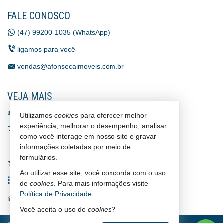
FALE CONOSCO
(47) 99200-1035 (WhatsApp)
ligamos para você
vendas@afonsecaimoveis.com.br
VEJA MAIS
receba nosso newsletter
Utilizamos
cookies
para oferecer melhor
experiência, melhorar o desempenho, analisar
indicadores financeiros
como você interage em nosso site e gravar
cadastre seu imóvel
informações coletadas por meio de
formulários.
imóveis favoritos
Ao utilizar esse site, você concorda com o uso
mapa de imóveis
de
cookies
. Para mais informações visite
Política de Privacidade
.
trabalhe conosco
Você aceita o uso de
cookies
?