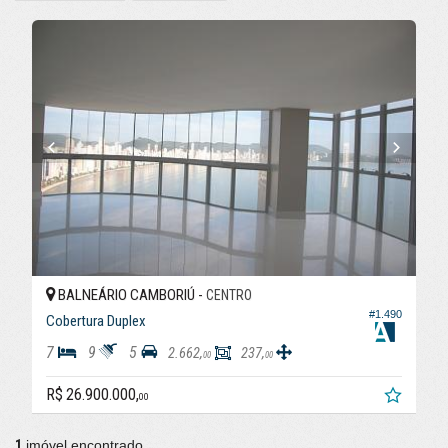
BALNEÁRIO CAMBORIÚ -
CENTRO
#1.490
Cobertura Duplex
7
9
5
2.662,
237,
00
00
R$ 26.900.000,
00
1
imóvel encontrado