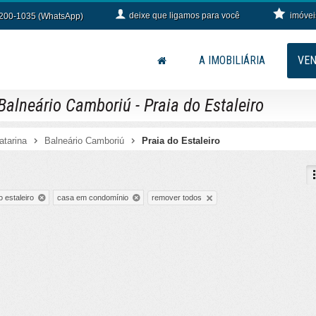
deixe que
ligamos para você
imóvei
9200-1035 (WhatsApp)
A IMOBILIÁRIA
VE
lneário Camboriú - Praia do Estaleiro
atarina
Balneário Camboriú
Praia do Estaleiro
remover todos
o estaleiro
casa em condomínio