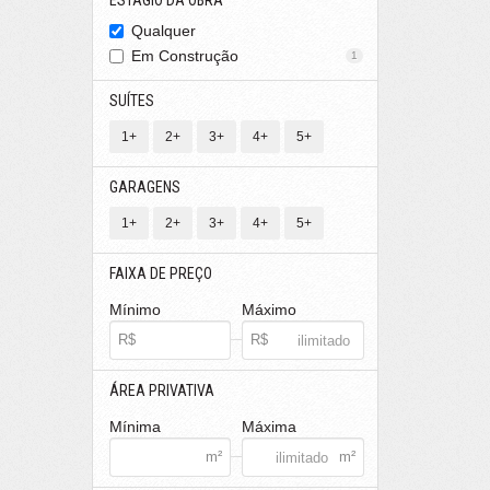
ESTÁGIO DA OBRA
Qualquer
Em Construção
1
SUÍTES
1+
2+
3+
4+
5+
GARAGENS
1+
2+
3+
4+
5+
FAIXA DE PREÇO
Mínimo
Máximo
ÁREA PRIVATIVA
Mínima
Máxima