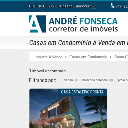
CRECI/SC 5949
- Balneário Camboriú /
SC
(47) 9
Casas em Condomínio à Venda em Ba
Imóveis à Venda
Casas em Condomínio
Santa C
1
imóvel encontrado
Filtrando por:
venda
balneário camboriú
praia d
CASA ESTALEIRO PRONTA