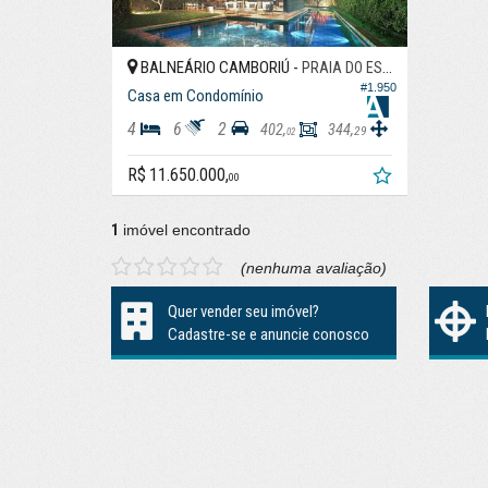
BALNEÁRIO CAMBORIÚ -
PRAIA DO ESTALEIRO
#1.950
Casa em Condomínio
4
6
2
402,
344,
29
02
R$ 11.650.000,
00
1
imóvel encontrado
(nenhuma avaliação)
Quer vender seu imóvel?
Cadastre-se e anuncie conosco