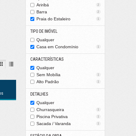
Ariribá
2
Barra
2
Praia do Estaleiro
1
TIPO DE IMÓVEL
Qualquer
Casa em Condomínio
1
CARACTERÍSTICAS
Qualquer
Sem Mobília
1
Alto Padrão
1
os
DETALHES
Qualquer
Churrasqueira
1
Piscina Privativa
1
Sacada / Varanda
1