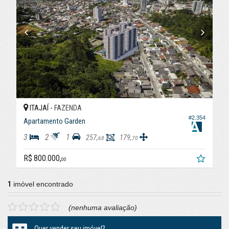
ITAJAÍ -
FAZENDA
#2.354
Apartamento Garden
3
2
1
257,
179,
68
70
R$ 800.000,
00
1
imóvel encontrado
(nenhuma avaliação)
Quer vender seu imóvel?