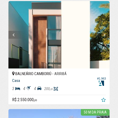
BALNEÁRIO CAMBORIÚ -
ARIRIBÁ
#1.963
Casa
3
4
4
200,
00
R$ 2.550.000,
00
50 M DA PRAIA