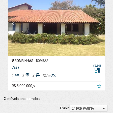
BOMBINHAS -
BOMBAS
#2.308
Casa
4
3
2
127,
00
R$ 5.000.000,
00
2
imóveis encontrados
Exibir
24 POR PÁGINA