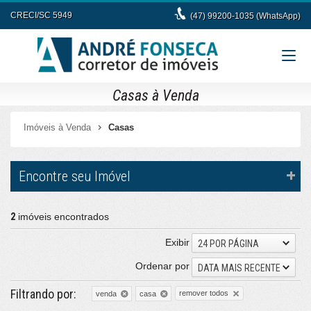
CRECI/SC 5949
(47) 99200-1035 (WhatsApp)
Casas à Venda
Imóveis à Venda
Casas
Encontre seu Imóvel
2
imóveis encontrados
Exibir
24 POR PÁGINA
Ordenar por
DATA MAIS RECENTE
Filtrando por:
remover todos
venda
casa