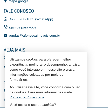
mapa google
FALE CONOSCO
(47) 99200-1035 (WhatsApp)
ligamos para você
vendas@afonsecaimoveis.com.br
VEJA MAIS
receba nosso newsletter
Utilizamos
cookies
para oferecer melhor
experiência, melhorar o desempenho, analisar
indicadores financeiros
como você interage em nosso site e gravar
cadastre seu imóvel
informações coletadas por meio de
formulários.
imóveis favoritos
Ao utilizar esse site, você concorda com o uso
mapa de imóveis
de
cookies
. Para mais informações visite
Política de Privacidade
.
trabalhe conosco
Você aceita o uso de
cookies
?