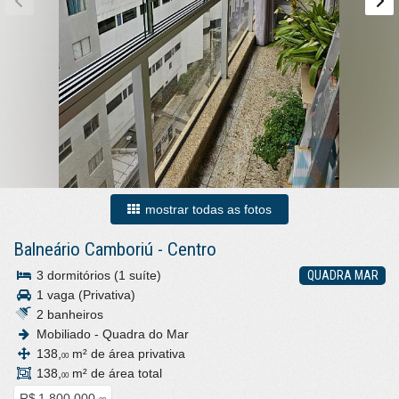
mostrar todas as fotos
Balneário Camboriú
-
Centro
3 dormitórios (1 suíte)
QUADRA MAR
1 vaga (Privativa)
2 banheiros
Mobiliado - Quadra do Mar
138,
m² de área privativa
00
138,
m² de área total
00
R$ 1.800.000,