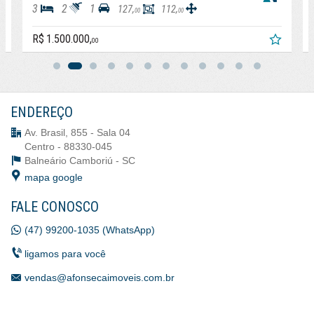
3
2
1
127,
112,
00
00
R$ 1.500.000,
00
ENDEREÇO
Av. Brasil, 855 - Sala 04
Centro - 88330-045
Balneário Camboriú -
SC
mapa google
FALE CONOSCO
(47) 99200-1035 (WhatsApp)
ligamos para você
vendas@afonsecaimoveis.com.br