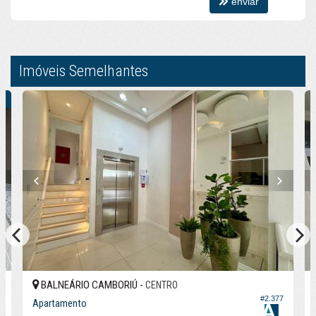
enviar
Imóveis Semelhantes
O
BALNEÁRIO CAMBORIÚ -
CENTRO
3
#2.377
Apartamento