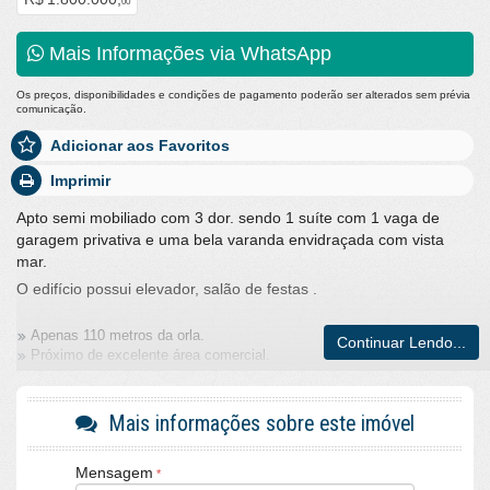
00
Mais Informações via WhatsApp
Os preços, disponibilidades e condições de pagamento poderão ser alterados sem prévia
comunicação.
Adicionar aos Favoritos
Imprimir
Apto semi mobiliado com 3 dor. sendo 1 suíte com 1 vaga de
garagem privativa e uma bela varanda envidraçada com vista
mar.
O edifício possui elevador, salão de festas .
Apenas 110 metros da orla.
Continuar Lendo...
Próximo de excelente área comercial.
Características do Imóvel
Área de Serviço
Mais informações sobre este imóvel
Sala para 2 Ambientes
Piso Porcelanato
Vista Mar
Mensagem
Acabamento em Gesso