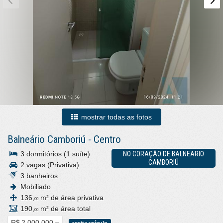
mostrar todas as fotos
Balneário Camboriú
-
Centro
3 dormitórios (1 suíte)
NO CORAÇÃO DE BALNEARIO
CAMBORIÚ
2 vagas (Privativa)
3 banheiros
Mobiliado
136,
m² de área privativa
00
190,
m² de área total
00
R$ 2.000.000,