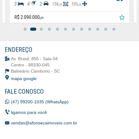
3
4
2
156,
105,
00
00
R$ 2.090.000,
00
ENDEREÇO
Av. Brasil, 855 - Sala 04
Centro - 88330-045
Balneário Camboriú -
SC
mapa google
FALE CONOSCO
(47) 99200-1035 (WhatsApp)
ligamos para você
vendas@afonsecaimoveis.com.br