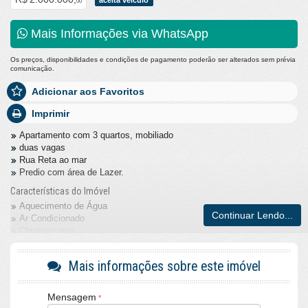
aceita veículo
00
Mais Informações via WhatsApp
Os preços, disponibilidades e condições de pagamento poderão ser alterados sem prévia
comunicação.
Adicionar aos Favoritos
Imprimir
Apartamento com 3 quartos, mobiliado
duas vagas
Rua Reta ao mar
Predio com área de Lazer.
Características do Imóvel
Aquecimento de Água
Continuar Lendo...
Ar Condicionado
Churrasqueira
Piso Laminado
Piso Porcelanato
Mais informações sobre este imóvel
Infra para Ar Split
Acabamento em Gesso
Área de Serviço
Mensagem
Sacada / Varanda