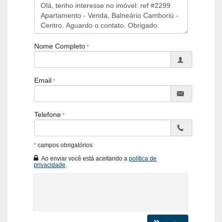
Sala de Estar
Sala de Jantar
Cozinha
Espaço Gourmet
Sacada Integrada
Nome Completo
Lavabo
Demi-Suíte
Características do Empreendimento
Email
Sauna
Sala de Jogos
Salão de Festas
Piscina
Telefone
Quadra Esportiva
Spa
Espaço Gourmet
*
campos obrigatórios
Espaço Fitness
Portaria 24h
Ao enviar você está aceitando a
política de
Captação de Água
privacidade
.
Portão Eletrônico
Playground
Brinquedoteca
Quiosque Externo
Câmeras de Segurança
Gás Central