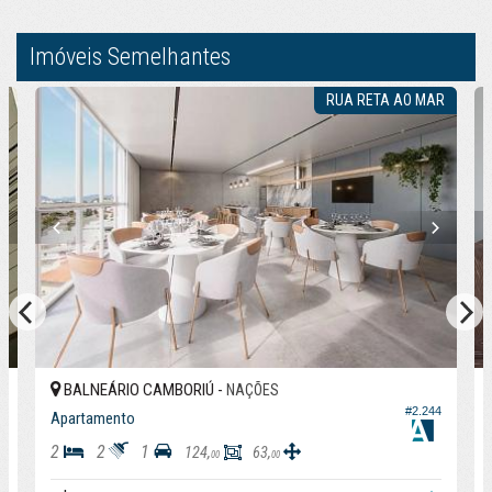
Imóveis Semelhantes
RUA RETA AO MAR
BALNEÁRIO CAMBORIÚ -
NAÇÕES
4
#2.244
Apartamento
2
2
1
124,
63,
00
00