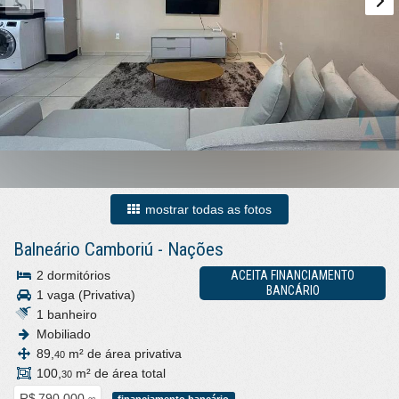
mostrar todas as fotos
Balneário Camboriú
-
Nações
2 dormitórios
ACEITA FINANCIAMENTO
BANCÁRIO
1 vaga (Privativa)
1 banheiro
Mobiliado
89,
m² de área privativa
40
100,
m² de área total
30
R$ 790.000,