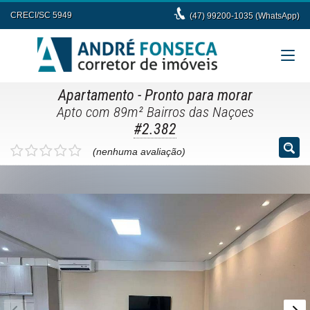
CRECI/SC 5949
(47) 99200-1035 (WhatsApp)
Apartamento
- Pronto para morar
Apto com 89m² Bairros das Naçoes
#2.382
(nenhuma avaliação)